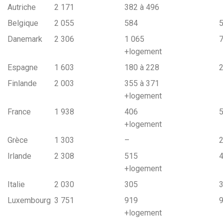
Autriche
2 171
382 à 496
Belgique
2 055
584
Danemark
2 306
1 065
+logement
Espagne
1 603
180 à 228
Finlande
2 003
355 à 371
+logement
France
1 938
406
+logement
Grèce
1 303
–
Irlande
2 308
515
+logement
Italie
2 030
305
Luxembourg
3 751
919
+logement