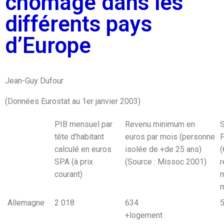
chômage dans les
différents pays
d’Europe
Jean-Guy Dufour
(Données Eurostat au 1er janvier 2003)
PIB mensuel par
Revenu minimum en
S
tête d’habitant
euros par mois (personne
P
calculé en euros
isolée de +de 25 ans)
(
SPA (à prix
(Source : Missoc 2001)
r
courant)
m
m
Allemagne
2 018
634
+logement