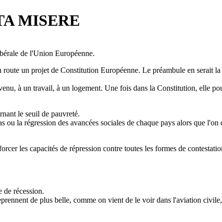
TA MISERE
ibérale de l'Union Européenne.
re en route un projet de Constitution Européenne. Le préambule en serai
venu, à un travail, à un logement. Une fois dans la Constitution, elle po
nant le seuil de pauvreté.
e bas ou la régression des avancées sociales de chaque pays alors que l'o
forcer les capacités de répression contre toutes les formes de contestat
 de récession.
eprennent de plus belle, comme on vient de le voir dans l'aviation civil