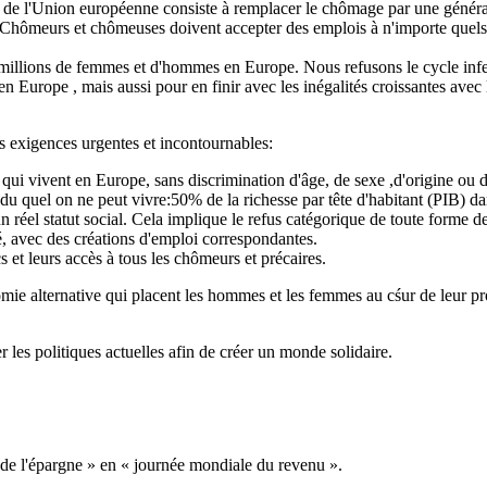
s de l'Union européenne consiste à remplacer le chômage par une généra
Chômeurs et chômeuses doivent accepter des emplois à n'importe quels pr
es millions de femmes et d'hommes en Europe. Nous refusons le cycle infe
 en Europe , mais aussi pour en finir avec les inégalités croissantes avec 
s exigences urgentes et incontournables:
 qui vivent en Europe, sans discrimination d'âge, de sexe ,d'origine ou d
 quel on ne peut vivre:50% de la richesse par tête d'habitant (PIB) d
n réel statut social. Cela implique le refus catégorique de toute forme d
té, avec des créations d'emploi correspondantes.
s et leurs accès à tous les chômeurs et précaires.
alternative qui placent les hommes et les femmes au cśur de leur proje
 les politiques actuelles afin de créer un monde solidaire.
 de l'épargne » en « journée mondiale du revenu ».