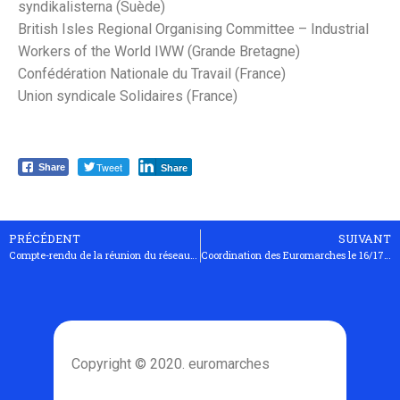
syndikalisterna (Suède)
British Isles Regional Organising Committee – Industrial
Workers of the World IWW (Grande Bretagne)
Confédération Nationale du Travail (France)
Union syndicale Solidaires (France)
Tweet
Share
Share
PRÉCÉDENT
SUIVANT
Compte-rendu de la réunion du réseau des Euromarches à Berlin le 29.01.2010
Coordination des Euromarches le 16/17/18 avril 2010 à Bruxelles
Copyright © 2020. euromarches