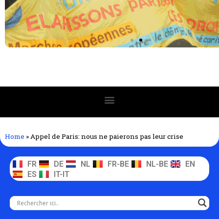
Home
»
Appel de Paris: nous ne paierons pas leur crise
FR
DE
NL
FR-BE
NL-BE
EN
ES
IT-IT