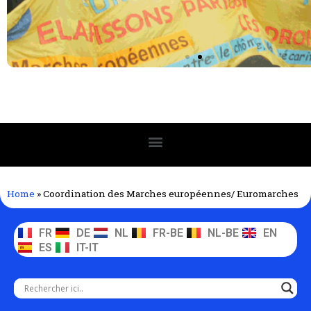
Home
»
Coordination des Marches européennes/ Euromarches
FR
DE
NL
FR-BE
NL-BE
EN
ES
IT-IT