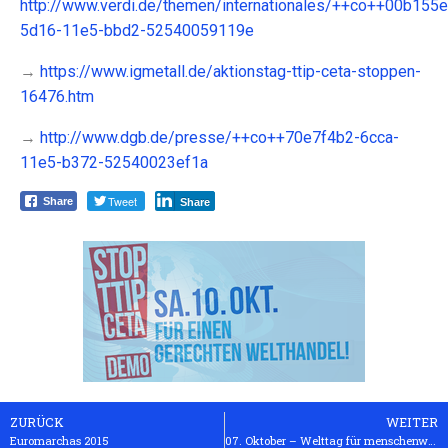
http://www.verdi.de/themen/internationales/++co++00b155e
5d16-11e5-bbd2-52540059119e
→
https://www.igmetall.de/aktionstag-ttip-ceta-stoppen-
16476.htm
→
http://www.dgb.de/presse/++co++70e7f4b2-6cca-
11e5-b372-52540023ef1a
Tweet
Share
Share
ZURÜCK
WEITER
Euromarchas 2015
07. Oktober – Welttag für menschenwürdige Arbeit