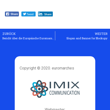
Tweet
Share
Share
ZURÜCK
WEITER
Bericht über die Europäische Euromarsch-Koordination 10.-11. März 2012 in Köln
Slogan and Banner for Blockupy
Copyright © 2020. euromarches
Webmaster: