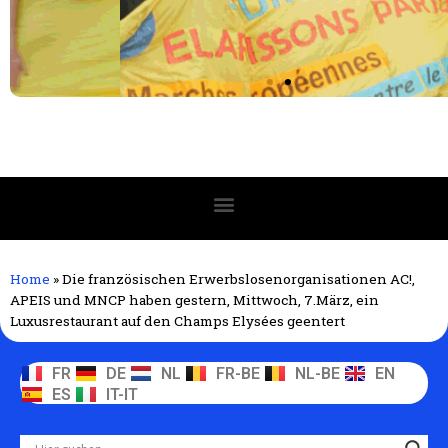
Home
»
Die französischen Erwerbslosenorganisationen AC!,
APEIS und MNCP haben gestern, Mittwoch, 7.März, ein
Luxusrestaurant auf den Champs Elysées geentert
FR
DE
NL
FR-BE
NL-BE
EN
ES
IT-IT