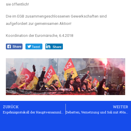
sie öffentlich!
Die im EGB zusammengeschlossenen Gewerkschaften sind
aufgefordert zur gemeinsamen Aktion!
Koordination der Euromärsche,
6.4.2018
Tweet
Share
Share
ZURÜCK
WEITER
Ergebnisprotokoll der Hauptversammlung des Alter Summit am 8. und 9. Dezember 2017
Debatten, Vernetzung und Soli mit #Hambi