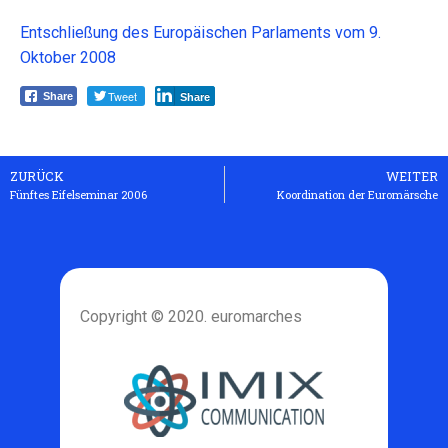
Entschließung des Europäischen Parlaments vom 9.
Oktober 2008
Tweet
Share
Share
ZURÜCK
WEITER
Fünftes Eifelseminar 2006
Koordination der Euromärsche
Copyright © 2020. euromarches