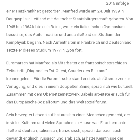
2016
infolge
einer Herzkrankheit
gestorben. Manfred wurde
am 24. Juli 1939
in
Daugavpils in Lettland mit deutscher
Staats
bürgerschaft geboren. Von
1948 bis 1964 lebte
er in Beirut, wo er ein italienisches Gymnasium
besuchte,
das Abitur machte und anschließend
ein Studium der
Kernphysik begann. Nach
Aufenthalten in Frankreich und
Deutschland
setzte er dieses Studium 1977 in Lyon fort.
Euromarsch hat Manfred als Mitarbeiter der franzö
sischsprachigen
Zeitschrift „Diagonales
Est-Ouest,
Courrier des Balkans“
kennengelernt. Für die
Euromärsche stand er stets als
Übersetzer zur
Verfügung, und dies in einem doppelten Sinne, sprachlich wie kulturell.
Zusammen mit dem Übersetzernetzwerk Babels arbeitete er auch für
das Europäische
Sozialforum und das Weltsozialforum.
Sein bewegter Lebenslauf hat aus ihm einen
Menschen gemacht, der
in vielen Kulturen
und vielen
Sprachen zu Hause war. Er beherrschte
fließend deutsch, italienisch, französisch,
sprach daneben auch
gewandt englisch, russisch und arabisch. Er hatte Kenntnisse der