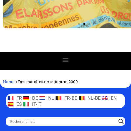
Home
»
Des marches en automne 2009
FR
DE
NL
FR-BE
NL-BE
EN
ES
IT-IT