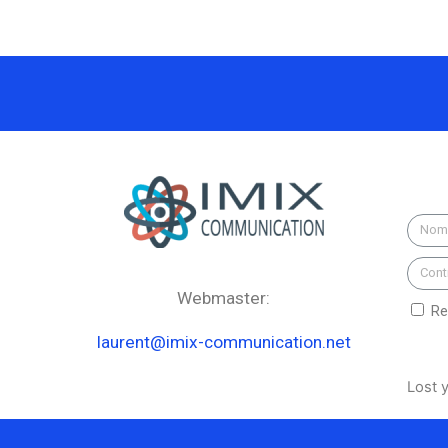
Webmaster:
Re
laurent@imix-communication.net
Lost 