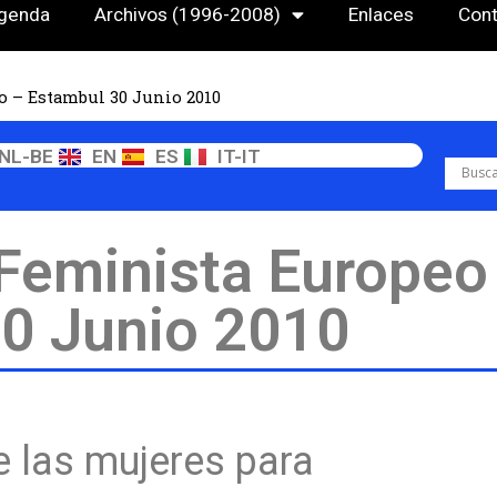
genda
Archivos (1996-2008)
Enlaces
Cont
 – Estambul 30 Junio 2010
NL-BE
EN
ES
IT-IT
Feminista Europeo
0 Junio 2010
e las mujeres para