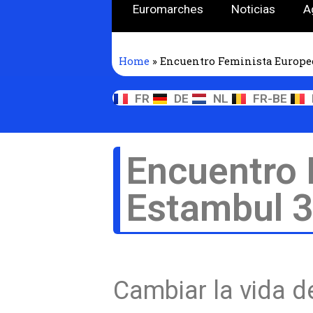
Euromarches
Noticias
A
Home
»
Encuentro Feminista Europeo
FR
DE
NL
FR-BE
Encuentro 
Estambul 3
Cambiar la vida d