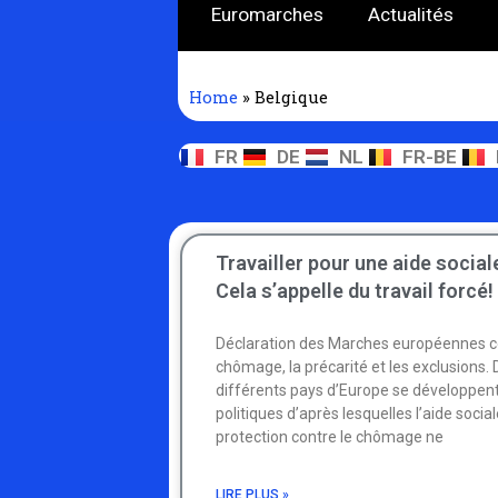
Euromarches
Actualités
Home
»
Belgique
FR
DE
NL
FR-BE
Travailler pour une aide social
Cela s’appelle du travail forcé!
Déclaration des Marches européennes c
chômage, la précarité et les exclusions.
différents pays d’Europe se développen
politiques d’après lesquelles l’aide socia
protection contre le chômage ne
LIRE PLUS »