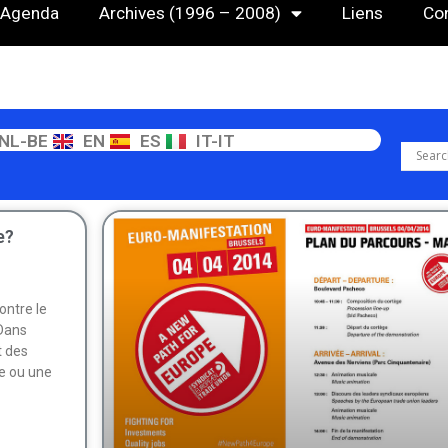
Agenda
Archives (1996 – 2008)
Liens
Co
NL-BE
EN
ES
IT-IT
e?
ontre le
 Dans
t des
le ou une