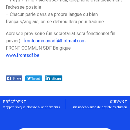
l’adresse postale
– Chacun parle dans sa propre langue ou bien
français/anglais, on se débrouillera pour traduire
Adresse provisoire (un secrétariat sera fonctionnel fin
janvier) :
frontcommunsdf@hotmail.com
FRONT COMMUN SDF Belgique
www.frontsdf.be
Tweet
Share
Share
PRÉCÉDENT
SUIVANT
stopper l’inique chasse aux chômeurs
un mécanisme de double exclusion