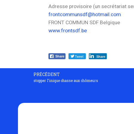
Adresse provisoire (un secrétariat sera
frontcommunsdf@hotmail.com
FRONT COMMUN SDF Belgique
www.frontsdf.be
Tweet
Share
Share
PRÉCÉDENT
stopper l’inique chasse aux chômeurs