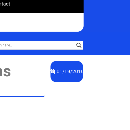
ntact
ns
01/19/2010