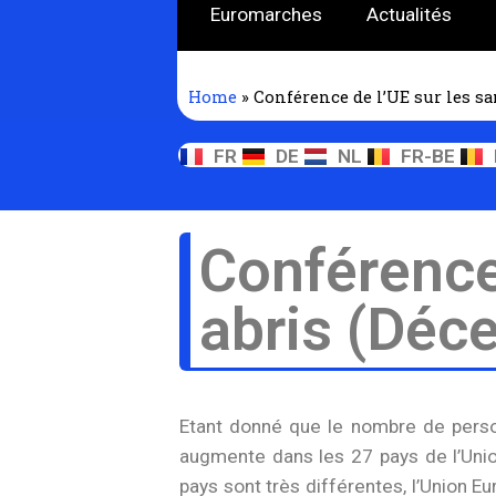
Euromarches
Actualités
Home
»
Conférence de l’UE sur les sa
FR
DE
NL
FR-BE
Conférence 
abris (Déc
Etant donné que le nombre de perso
augmente dans les 27 pays de l’Uni
pays sont très différentes, l’Union E