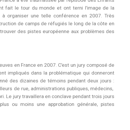
la France a été traumatisée par l’épisode des Enfants
t fait le tour du monde et ont terni l’image de la
ée à organiser une telle conférence en 2007. Très
truction de camps de réfugiés le long de la côte en
à trouver des pistes européenne aux problèmes des
preuves en France en 2007. C’est un jury composé de
ent impliqués dans la problématique qui donneront
ionné des dizaines de témoins pendant deux jours :
ailleurs de rue, administrations publiques, médecins,
. Le jury travaillera en conclave pendant trois jours
plus ou moins une approbation générale, pistes