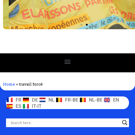
Home
»
travail forcé
FR
DE
NL
FR-BE
NL-BE
EN
ES
IT-IT