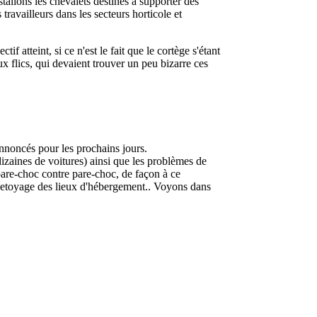
stallons les chevalets destinés à supporter des
travailleurs dans les secteurs horticole et
 atteint, si ce n'est le fait que le cortège s'étant
x flics, qui devaient trouver un peu bizarre ces
nnoncés pour les prochains jours.
dizaines de voitures) ainsi que les problèmes de
pare-choc contre pare-choc, de façon à ce
on netoyage des lieux d'hébergement.. Voyons dans