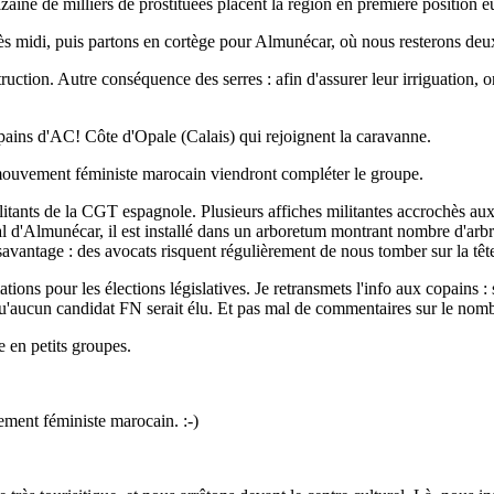
zaine de milliers de prostituées placent la région en première position e
rès midi, puis partons en cortège pour Almunécar, où nous resterons deu
uction. Autre conséquence des serres : afin d'assurer leur irriguation, 
ins d'AC! Côte d'Opale (Calais) qui rejoignent la caravanne.
 mouvement féministe marocain viendront compléter le groupe.
tants de la CGT espagnole. Plusieurs affiches militantes accrochès aux 
al d'Almunécar, il est installé dans un arboretum montrant nombre d'arbre
vantage : des avocats risquent régulièrement de nous tomber sur la têt
ns pour les élections législatives. Je retransmets l'info aux copains 
qu'aucun candidat FN serait élu. Et pas mal de commentaires sur le nombr
e en petits groupes.
ement féministe marocain. :-)