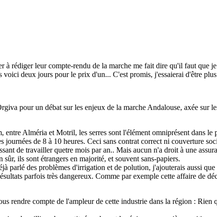
à rédiger leur compte-rendu de la marche me fait dire qu'il faut que j
ici deux jours pour le prix d'un... C'est promis, j'essaierai d'être plus r
Orgiva pour un débat sur les enjeux de la marche Andalouse, axée sur 
entre Alméria et Motril, les serres sont l'élément omniprésent dans le 
 des journées de 8 à 10 heures. Ceci sans contrat correct ni couverture s
sant de travailler quetre mois par an.. Mais aucun n'a droit à une assura
sûr, ils sont étrangers en majorité, et souvent sans-papiers.
éjà parlé des problèmes d'irrigation et de polution, j'ajouterais aussi qu
résultats parfois très dangereux. Comme par exemple cette affaire de déc
us rendre compte de l'ampleur de cette industrie dans la région : Rien qu'