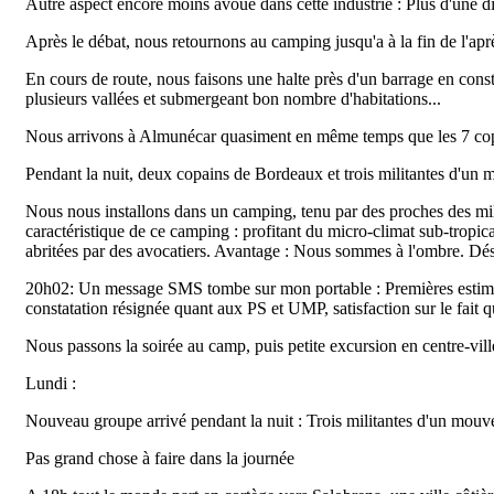
Autre aspect encore moins avoué dans cette industrie : Plus d'une di
Après le débat, nous retournons au camping jusqu'a à la fin de l'ap
En cours de route, nous faisons une halte près d'un barrage en constr
plusieurs vallées et submergeant bon nombre d'habitations...
Nous arrivons à Almunécar quasiment en même temps que les 7 copa
Pendant la nuit, deux copains de Bordeaux et trois militantes d'un
Nous nous installons dans un camping, tenu par des proches des mili
caractéristique de ce camping : profitant du micro-climat sub-tropic
abritées par des avocatiers. Avantage : Nous sommes à l'ombre. Désa
20h02: Un message SMS tombe sur mon portable : Premières estimatio
constatation résignée quant aux PS et UMP, satisfaction sur le fait 
Nous passons la soirée au camp, puis petite excursion en centre-vill
Lundi :
Nouveau groupe arrivé pendant la nuit : Trois militantes d'un mouv
Pas grand chose à faire dans la journée