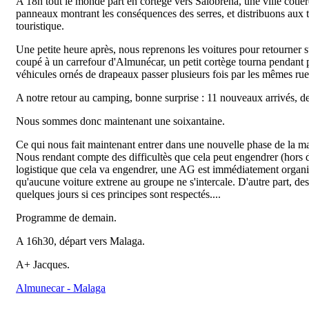
A 18h tout le monde part en cortège vers Salobrena, une ville côtière 
panneaux montrant les conséquences des serres, et distribuons aux tou
touristique.
Une petite heure après, nous reprenons les voitures pour retourner sur
coupé à un carrefour d'Almunécar, un petit cortège tourna pendant pr
véhicules ornés de drapeaux passer plusieurs fois par les mêmes ru
A notre retour au camping, bonne surprise : 11 nouveaux arrivés, des
Nous sommes donc maintenant une soixantaine.
Ce qui nous fait maintenant entrer dans une nouvelle phase de la ma
Nous rendant compte des difficultès que cela peut engendrer (hors de
logistique que cela va engendrer, une AG est immédiatement organis
qu'aucune voiture extrene au groupe ne s'intercale. D'autre part, de
quelques jours si ces principes sont respectés....
Programme de demain.
A 16h30, départ vers Malaga.
A+ Jacques.
Almunecar - Malaga