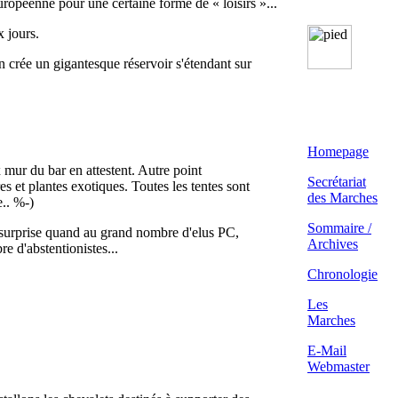
uropéenne pour une certaine forme de « loisirs »...
x jours.
on crée un gigantesque réservoir s'étendant sur
Homepage
mur du bar en attestent. Autre point
Secrétariat
s et plantes exotiques. Toutes les tentes sont
des Marches
e.. %-)
Sommaire /
: surprise quand au grand nombre d'elus PC,
Archives
e d'abstentionistes...
Chronologie
Les
Marches
E-Mail
Webmaster