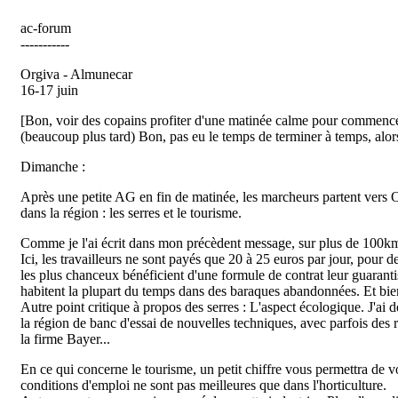
ac-forum
-----------
Orgiva - Almunecar
16-17 juin
[Bon, voir des copains profiter d'une matinée calme pour commencer 
(beaucoup plus tard) Bon, pas eu le temps de terminer à temps, alors vo
Dimanche :
Après une petite AG en fin de matinée, les marcheurs partent vers 
dans la région : les serres et le tourisme.
Comme je l'ai écrit dans mon précèdent message, sur plus de 100km, 
Ici, les travailleurs ne sont payés que 20 à 25 euros par jour, pour
les plus chanceux bénéficient d'une formule de contrat leur guarantis
habitent la plupart du temps dans des baraques abandonnées. Et bien 
Autre point critique à propos des serres : L'aspect écologique. J'ai d
la région de banc d'essai de nouvelles techniques, avec parfois des 
la firme Bayer...
En ce qui concerne le tourisme, un petit chiffre vous permettra de vo
conditions d'emploi ne sont pas meilleures que dans l'horticulture.