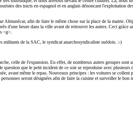
très tourisitique, et nous arrêtons devant le centre culturel. Là, nous in
ristes des tracts en espagnol et en anglais dénoncant l'exploitation des 
 Almunécar, afin de faire le même chose sur la place de la mairie. Objectif
ès d'une heure dans la ville avant de retrouver les autres. Ceci gràce au
es <g>.
 militants de la SAC, le syndicat anarchosyndicaliste suédois. :-)
rche, celle de l'expansion. En effet, de nombreux autres groupes sont a
 question que le petit incident de ce soir se reproduise avec plusieurs 
ée, avant même le repas. Nouveaux principes : les voitures se collent 
s personnes seront désignées afin de faire la cuisine et surveiller le b