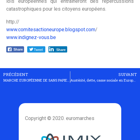
lois européennes qui entraîneront des répercussions
catastrophiques pour les citoyens européens.
http://
www.comitesactioneurope.blogspot.com
/
www.indignez-vous.be
Tweet
Share
Share
PRÉCÉDENT
SUIVANT
MARCHE EUROPÉENNE DE SANS PAPIER ET MIGRANTS
Austérité, dette, casse sociale en Europe: ça suffit !
Copyright © 2020. euromarches