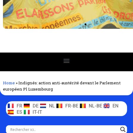
Home
»
Indignés: action anti-austérité devant le Parlement
européen Pl Luxembourg
FR
DE
NL
FR-BE
NL-BE
EN
ES
IT-IT