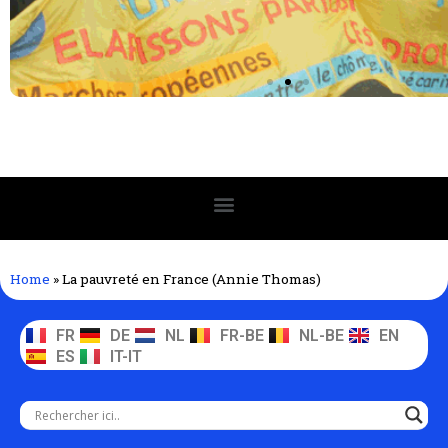
Home
»
La pauvreté en France (Annie Thomas)
FR
DE
NL
FR-BE
NL-BE
EN
ES
IT-IT