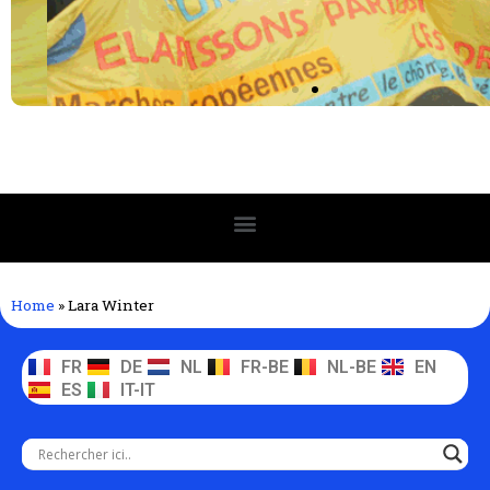
Home
»
Lara Winter
FR
DE
NL
FR-BE
NL-BE
EN
ES
IT-IT