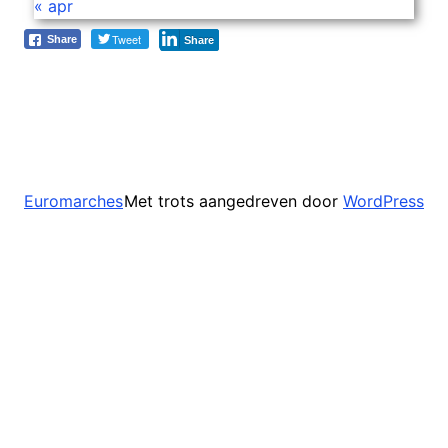
« apr
Tweet
Share
Share
Met trots aangedreven door
WordPress
Euromarches