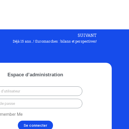
SUIVANT
Déjà 15 ans…! Euromarches : bilans et perspectives!
Espace d’administration
member Me
Se connecter