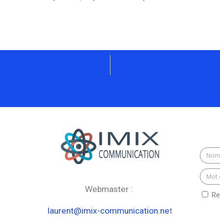
Webmaster :
Re
laurent@imix-communication.ne
t