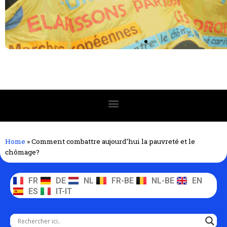
Home
»
Comment combattre aujourd’hui la pauvreté et le
chômage?
FR
DE
NL
FR-BE
NL-BE
EN
ES
IT-IT