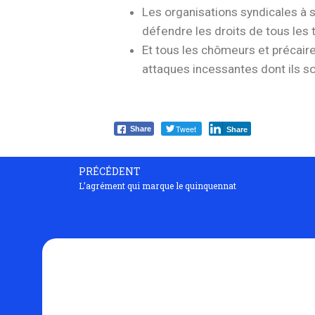
Les organisations syndicales à s
défendre les droits de tous les t
Et tous les chômeurs et précaire
attaques incessantes dont ils so
Tweet
Share
Share
PRÉCÉDENT
L’agrément qui marque le quinquennat