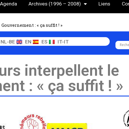
Agenda
Archives (1996 – 2008)
Liens
Co
Gouvernement : « ça suffit ! »
NL-BE
EN
ES
IT-IT
s interpellent le
t : « ça suffit ! »