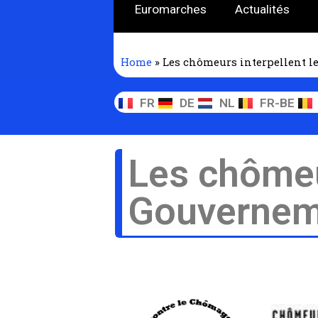
Euromarches
Actualités
Home
»
Les chômeurs interpellent le 
FR
DE
NL
FR-BE
Les chômeur
Gouvernemen