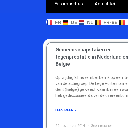
Euromarches
Actualiteit
FR
DE
NL
FR-BE
Gemeenschapstaken en
tegenprestatie in Nederland e
Belgie
Op vrijdag 21 november ben ik op een ’t
van de actiegroep ‘De Lege Portemonnee
Gent (België) geweest waar ik in een w
heb gediscussieerd over de overeenkom
LEES MEER »
29 november 2014
Geen reacties