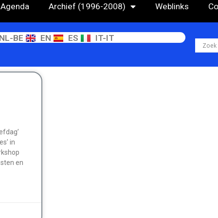
Agenda
Archief (1996-2008)
Weblinks
Co
NL-BE
EN
ES
IT-IT
n
refdag’
s’ in
orkshop
sten en