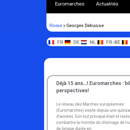
Euromarches
Actualités
Home
»
Georges Debunne
FR
DE
NL
FR-BE
Déjà 15 ans…! Euromarches : bi
perspectives!
Le réseau des Marches européennes
(Euromarches) existe depuis une quinza
d’années. Son but principal était et reste
combattre la montée du chômage de m
de longue durée en