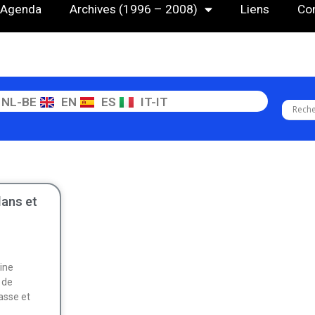
Agenda
Archives (1996 – 2008)
Liens
Co
NL-BE
EN
ES
IT-IT
lans et
ine
 de
asse et