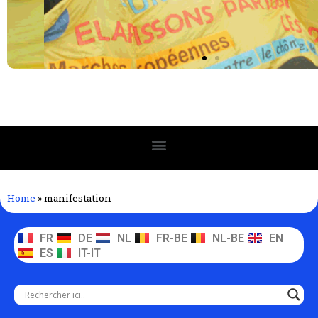
Home
»
manifestation
FR
DE
NL
FR-BE
NL-BE
EN
ES
IT-IT