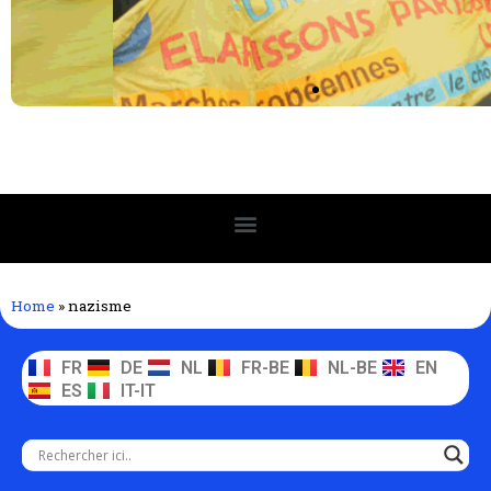
Home
»
nazisme
FR
DE
NL
FR-BE
NL-BE
EN
ES
IT-IT