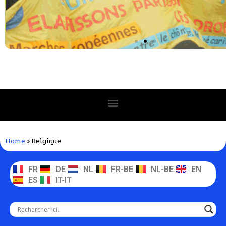
Home
»
Belgique
FR
DE
NL
FR-BE
NL-BE
EN
ES
IT-IT