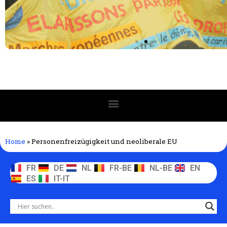
Home
»
Personenfreizügigkeit und neoliberale EU
FR
DE
NL
FR-BE
NL-BE
EN
ES
IT-IT