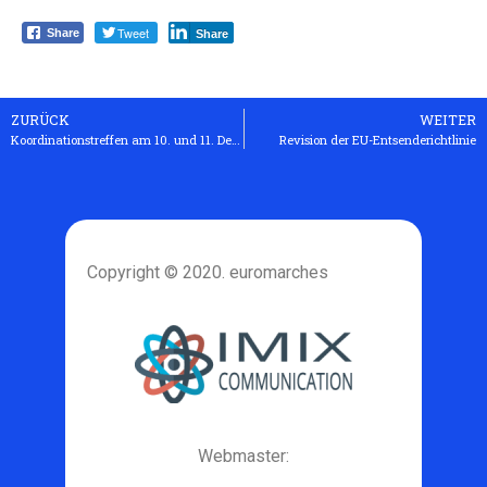
Tweet
Share
Share
ZURÜCK
WEITER
Koordinationstreffen am 10. und 11. Dezember 2016 in Köln
Revision der EU-Entsenderichtlinie
Copyright © 2020. euromarches
Webmaster: