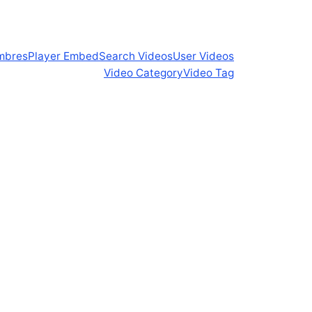
mbres
Player Embed
Search Videos
User Videos
Video Category
Video Tag