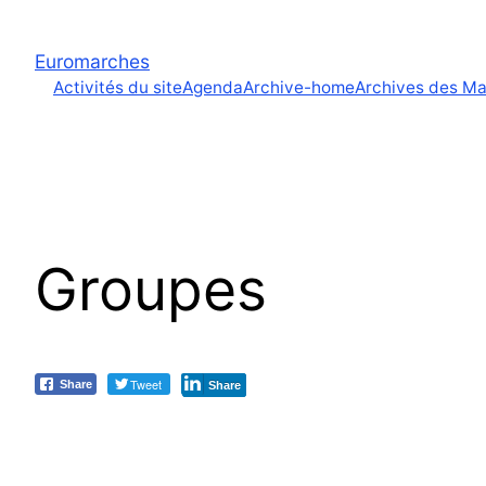
Euromarches
Activités du site
Agenda
Archive-home
Archives des M
Groupes
Tweet
Share
Share