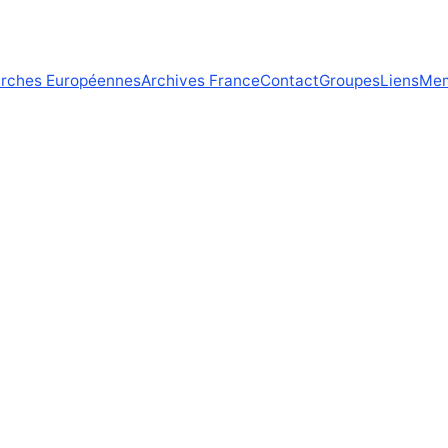
arches Européennes
Archives France
Contact
Groupes
Liens
Me