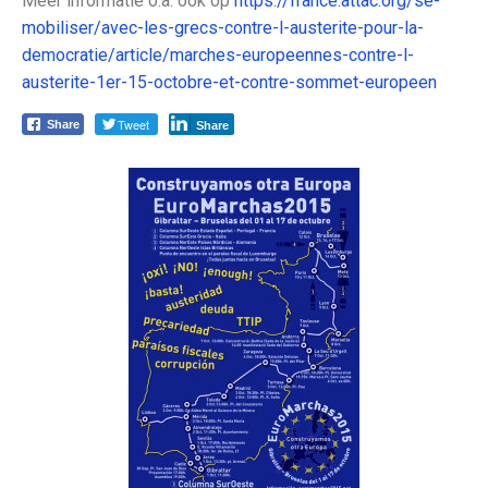
Meer informatie o.a. ook op
https://france.attac.org/se-
mobiliser/avec-les-grecs-contre-l-austerite-pour-la-
democratie/article/marches-europeennes-contre-l-
austerite-1er-15-octobre-et-contre-sommet-europeen
Tweet
Share
Share