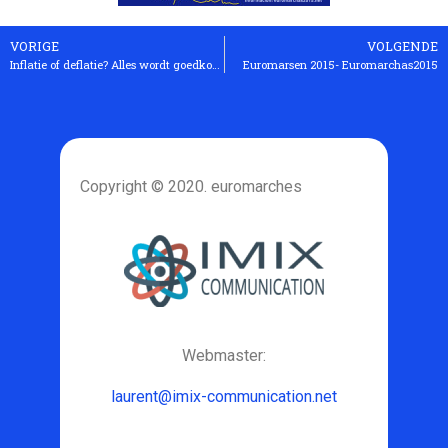
VORIGE
VOLGENDE
Inflatie of deflatie? Alles wordt goedkoper, behalve voedsel
Euromarsen 2015- Euromarchas2015
Copyright © 2020. euromarches
Webmaster:
laurent@imix-communication.net