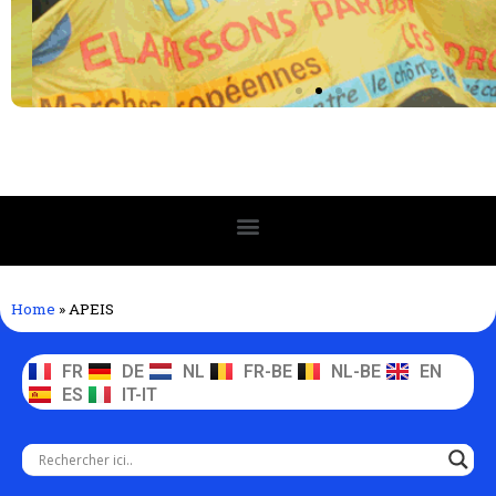
Home
»
APEIS
FR
DE
NL
FR-BE
NL-BE
EN
ES
IT-IT